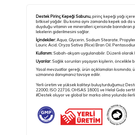
Destek Pirinç Kepeği Sabunu,
pirinç kepeği yağı içer
bitkisel yağdır. Bu kısma aynı zamanda kepek adı da v
duyduğu vitamin ve mineralleri içerisinde barındıran p
lekelerin giderilmesini sağlar.
İçindekiler:
Aqua, Glycerin, Sodium Stearate, Propylen
Lauric Acid, Oryza Sativa (Rice) Bran Oil, Pentasodi
Kullanım:
Sabah-akşam uygulanabilir. Düzenli olarak ku
Uyarılar:
Sağlık sorunları yaşayan kişilerin, öncelikle b
Yasal mevzuatlar gereği, ürün açıklamaları kısmında, ür
uzmanına danışmanız tavsiye edilir.
Yerli üretim ve yüksek kaliteyi buluşturduğumuz Dest
22000, ISO 22716, OHSAS 18001 ve Helal Gıda sertifik
#Destek oluyor ve global bir marka olma yolunda ilerl