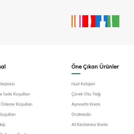
al
Öne Çıkan Ürünler
zleşmesi
Hud Kolajen
e İade Koşulları
Çörek Otu Yağı
ve Ödeme Koşulları
Aynısefa Kremi
Koşulları
Oralmedic
kip
At Kestanesi Kremi