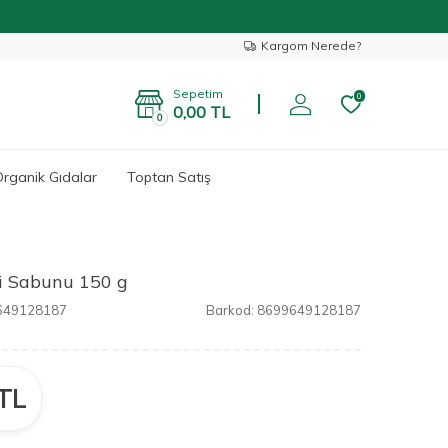
Kargom Nerede?
Sepetim
0
0,00
TL
0
rganik Gıdalar
Toptan Satış
ği Sabunu 150 g
649128187
Barkod:
8699649128187
TL