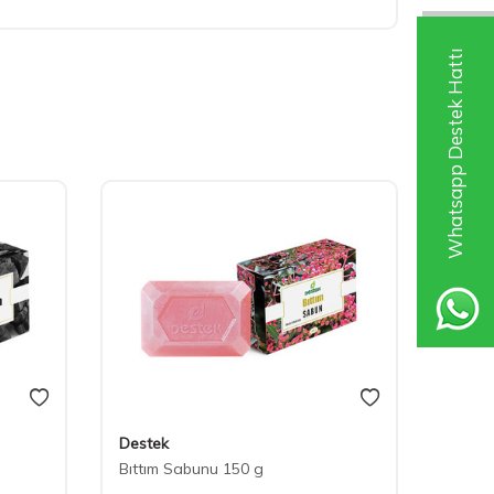
Whatsapp Destek Hattı
Destek
Deste
Bıttım Sabunu 150 g
Defne