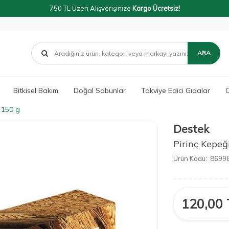
750 TL Üzeri Alışverişinize
Kargo Ücretsiz!
ARA
Bitkisel Bakım
Doğal Sabunlar
Takviye Edici Gıdalar
O
 150 g
Destek
Pirinç Kepe
Ürün Kodu:
8699
120,00