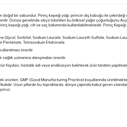
en doğal bir sabundur. Pirinç kepeği yağı, pirincin dış kabuğu ile çekirdeği
erilir. Dünya genelinde sıkça tüketilen bu bitkisel yağın çoğunluğunu Asy
irinç kepeği yağı, cilt ve saç bakımında kullanılabilmektedir. Pirinç Kepeğ
e Glycol, Sorbitol, Sodium Laurate, Sodium Laureth Sulfate, Sodium Laury
um Pentetate, Tetrasodium Etidronate.
llanılması önerilir
ir sağlık uzmanına danışmaları önerilir.
ün faydası, hastalık adı veya endikasyon belirterek ürün tanıtımı yapılmamak
ek ürünleri, GMP (Good Manufacturing Practice) koşullarında üretilmekted
alıdır. Uzun yıllardır bu topraklarda, dünya çapında kabul gören standar
iyoruz.