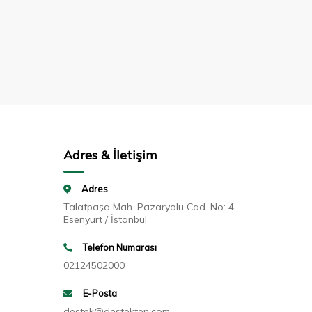
Adres & İletişim
Adres
Talatpaşa Mah. Pazaryolu Cad. No: 4
Esenyurt / İstanbul
Telefon Numarası
02124502000
E-Posta
destek@destekten.com