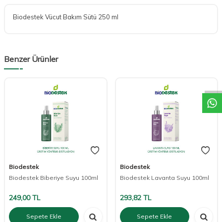
Biodestek Vücut Bakım Sütü 250 ml
W
h
a
t
a
p
p
D
e
s
t
e
H
a
t
t
Benzer Ürünler
Biodestek
Biodestek
Biodestek Biberiye Suyu 100ml
Biodestek Lavanta Suyu 100ml
249,00
TL
293,82
TL
Sepete Ekle
Sepete Ekle