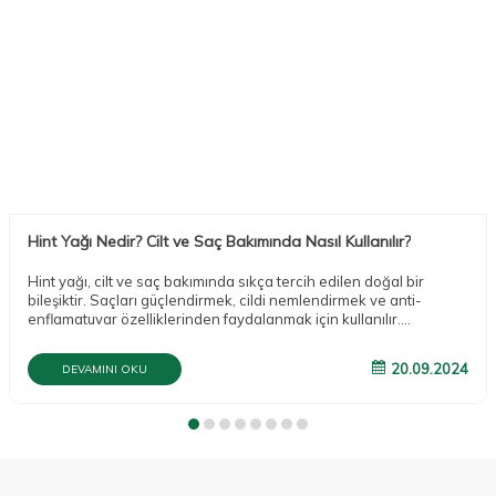
Hint Yağı Nedir? Cilt ve Saç Bakımında Nasıl Kullanılır?
Hint yağı, cilt ve saç bakımında sıkça tercih edilen doğal bir
bileşiktir. Saçları güçlendirmek, cildi nemlendirmek ve anti-
enflamatuvar özelliklerinden faydalanmak için kullanılır.
Yazımızda hint yağının faydaları, kullanımı ve dikkat edilmesi
gereken noktaları ele alıyoruz.
20.09.2024
DEVAMINI OKU