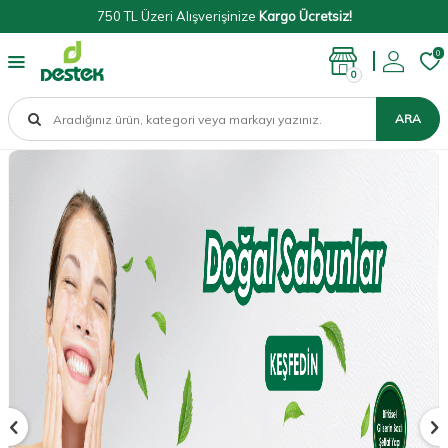
750 TL Üzeri Alışverişinize
Kargo Ücretsiz!
0
0
ARA