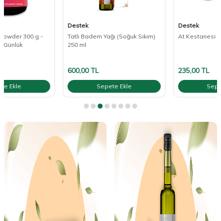
Destek
Destek
Tatlı Badem Yağı (Soğuk Sıkım)
At Kestanesi Özlü Krem 45 g
250 ml
600,00
TL
235,00
TL
Sepete Ekle
Sepete Ekle