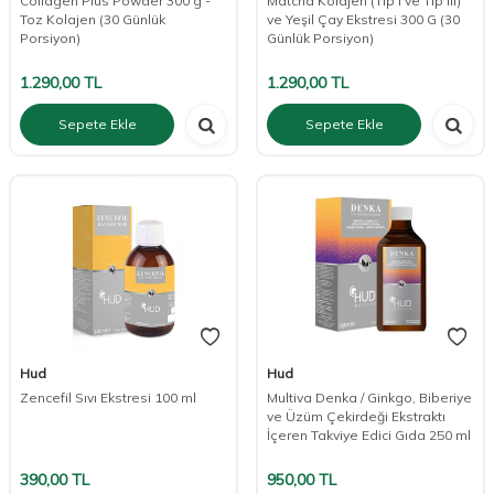
Collagen Plus Powder 300 g -
Matcha Kolajen (Tip I ve Tip III)
Toz Kolajen (30 Günlük
ve Yeşil Çay Ekstresi 300 G (30
Porsiyon)
Günlük Porsiyon)
1.290,00
TL
1.290,00
TL
Sepete Ekle
Sepete Ekle
Hud
Hud
Zencefil Sıvı Ekstresi 100 ml
Multiva Denka / Ginkgo, Biberiye
ve Üzüm Çekirdeği Ekstraktı
İçeren Takviye Edici Gıda 250 ml
390,00
TL
950,00
TL