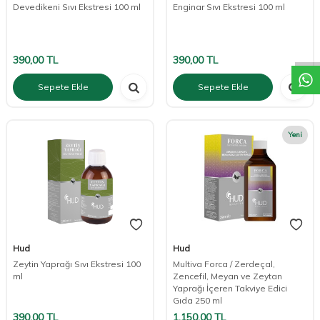
Devedikeni Sıvı Ekstresi 100 ml
Enginar Sıvı Ekstresi 100 ml
W
h
a
t
a
p
p
D
e
s
t
e
H
a
t
t
390,00
TL
390,00
TL
Sepete Ekle
Sepete Ekle
Yeni
Hud
Hud
Zeytin Yaprağı Sıvı Ekstresi 100
Multiva Forca / Zerdeçal,
ml
Zencefil, Meyan ve Zeytan
Yaprağı İçeren Takviye Edici
Gıda 250 ml
390,00
TL
1.150,00
TL