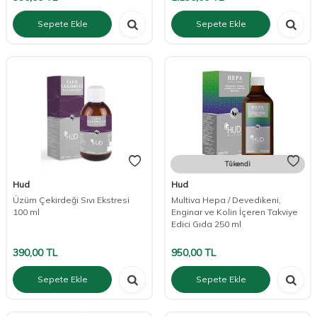
Sepete Ekle
Sepete Ekle
Tükendi
Hud
Hud
Üzüm Çekirdeği Sıvı Ekstresi
Multiva Hepa / Devedikeni,
100 ml
Enginar ve Kolin İçeren Takviye
Edici Gıda 250 ml
390,00
TL
950,00
TL
Sepete Ekle
Sepete Ekle