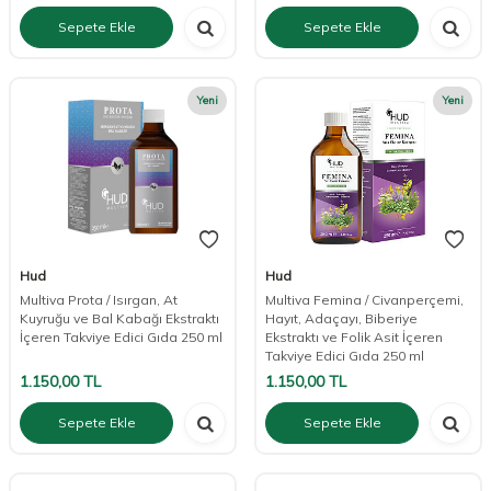
Sepete Ekle
Sepete Ekle
Yeni
Yeni
Hud
Hud
Multiva Prota / Isırgan, At
Multiva Femina / Civanperçemi,
Kuyruğu ve Bal Kabağı Ekstraktı
Hayıt, Adaçayı, Biberiye
İçeren Takviye Edici Gıda 250 ml
Ekstraktı ve Folik Asit İçeren
Takviye Edici Gıda 250 ml
1.150,00
TL
1.150,00
TL
Sepete Ekle
Sepete Ekle