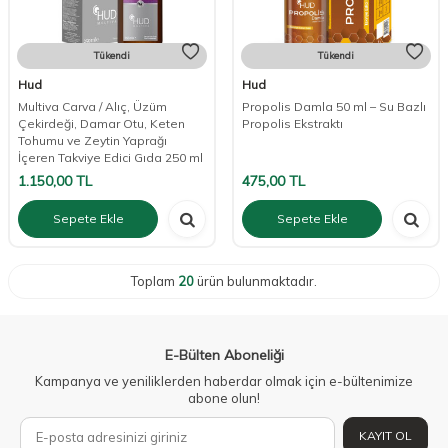
Tükendi
Tükendi
Hud
Hud
Multiva Carva / Alıç, Üzüm
Propolis Damla 50 ml – Su Bazlı
Çekirdeği, Damar Otu, Keten
Propolis Ekstraktı
Tohumu ve Zeytin Yaprağı
İçeren Takviye Edici Gıda 250 ml
1.150,00
TL
475,00
TL
Sepete Ekle
Sepete Ekle
Toplam
20
ürün bulunmaktadır.
E-Bülten Aboneliği
Kampanya ve yeniliklerden haberdar olmak için e-bültenimize
abone olun!
KAYIT OL