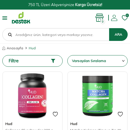
750 TL Üzeri Alışverişinize
Kargo Ücretsiz!
0
0
ARA
Anasayfa
Hud
Filtre
Hud
Hud